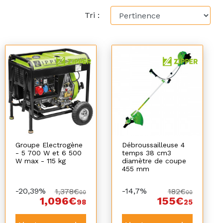
Tri :
Groupe Electrogène
Débroussailleuse 4
- 5 700 W et 6 500
temps 38 cm3
W max - 115 kg
diamètre de coupe
455 mm
-20,39%
-14,7%
1,378€
182€
00
00
1,096€
155€
98
25