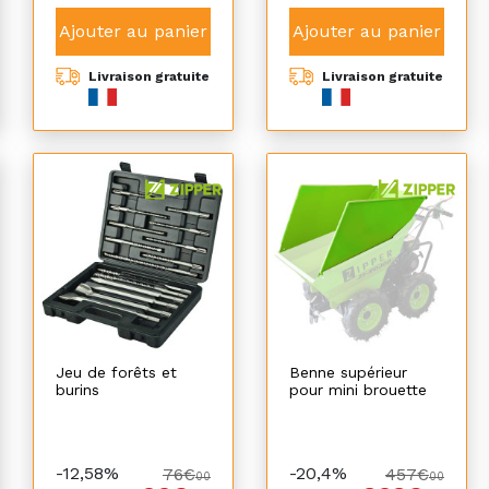
Ajouter au panier
Ajouter au panier
Livraison gratuite
Livraison gratuite
Jeu de forêts et
Benne supérieur
burins
pour mini brouette
-12,58%
-20,4%
76€
457€
00
00