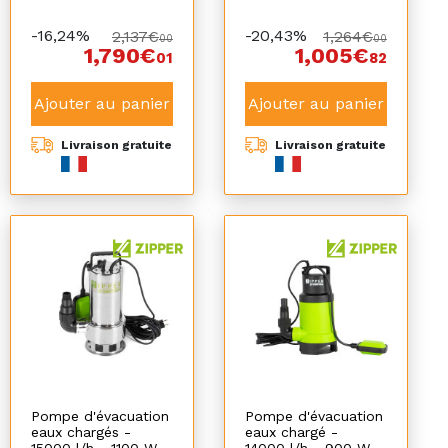
-16,24%
-20,43%
2,137€
1,264€
00
00
1,790€
1,005€
01
82
Ajouter au panier
Ajouter au panier
Livraison gratuite
Livraison gratuite
Pompe d'évacuation
Pompe d'évacuation
eaux chargés -
eaux chargé -
15000 l/h - 1100 W -
14000 l/h - 900 W -