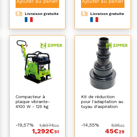
Ajouter au panier
Ajouter au panier
Livraison gratuite
Livraison gratuite
Compacteur à
Kit de réduction
plaque vibrante-
pour l'adaptation au
4100 W - 125 kg
tuyau d'aspiration
-19,57%
-14,55%
1,607€
53€
00
00
1,292€
45€
51
29