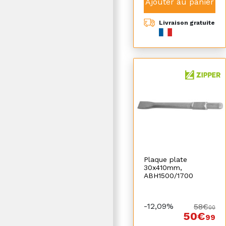
Ajouter au panier
Livraison gratuite
Plaque plate
30x410mm,
ABH1500/1700
-12,09%
58€
00
50€
99