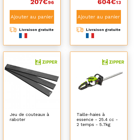
207€
604€
96
13
Ajouter au panier
Ajouter au panier
Livraison gratuite
Livraison gratuite
Jeu de couteaux à
Taille-haies à
raboter
essence - 25.4 cc -
2 temps - 5.7kg