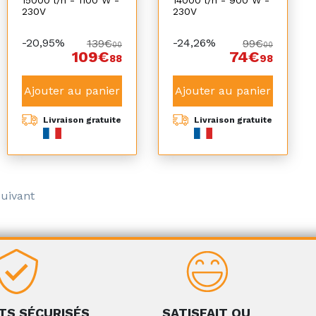
230V
230V
-20,95%
-24,26%
139€
99€
00
00
109€
74€
88
98
Ajouter au panier
Ajouter au panier
Livraison gratuite
Livraison gratuite
uivant
TS SÉCURISÉS
SATISFAIT OU