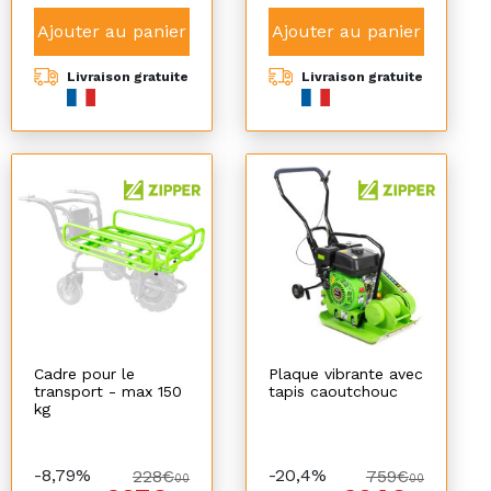
Ajouter au panier
Ajouter au panier
Livraison gratuite
Livraison gratuite
Cadre pour le
Plaque vibrante avec
transport - max 150
tapis caoutchouc
kg
-8,79%
-20,4%
228€
759€
00
00