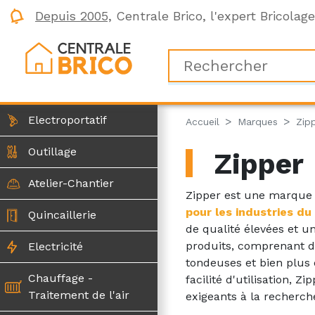
Depuis 2005,
Centrale Brico, l'expert Bricolag
Electroportatif
Accueil
Marques
Zip
Outillage
Zipper
Atelier-Chantier
Zipper est une marque s
pour les industries du
Quincaillerie
de qualité élevées et 
produits, comprenant d
Electricité
tondeuses et bien plus 
Chauffage -
facilité d'utilisation, 
Traitement de l'air
exigeants à la recherche