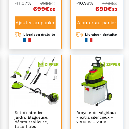
-11,07%
-10,98%
786€
776€
00
00
699€
690€
00
82
Ajouter au panier
Ajouter au panier
Livraison gratuite
Livraison gratuite
Set d'entretien
Broyeur de végétaux
jardin, Elagueuse,
- extra silencieux -
débroussailleuse,
2800 W - 230V
taille-haies