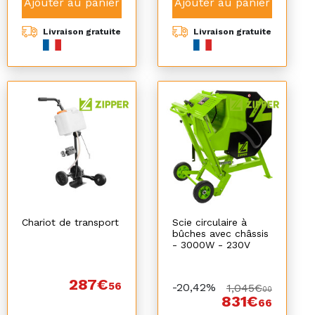
Ajouter au panier
Ajouter au panier
Livraison gratuite
Livraison gratuite
Chariot de transport
Scie circulaire à
bûches avec châssis
- 3000W - 230V
287€
56
-20,42%
1,045€
00
831€
66