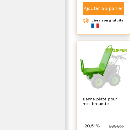
Ajouter au panier
Livraison gratuite
Benne plate pour
mini brouette
-20,51%
599€
00