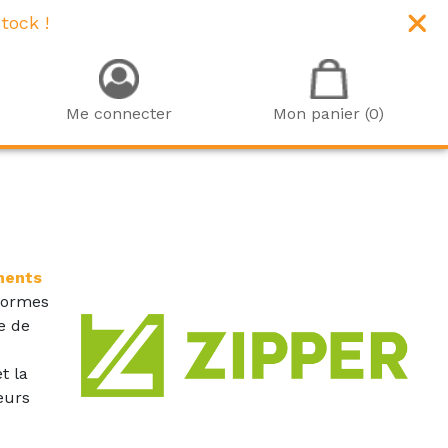
tock !
Me connecter
Mon panier (0)
ments
 normes
e de
t la
eurs