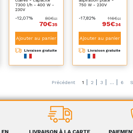
7300 l/h - 400 W -
750 W - 230V
230V
-12,07%
-17,82%
80€
116€
01
01
70€
95€
35
34
Ajouter au panier
Ajouter au panier
Livraison gratuite
Livraison gratuite
Précédent
1
2
3
…
6
S
 EN
LIVRAISON À LA CARTE
PAIEMEN