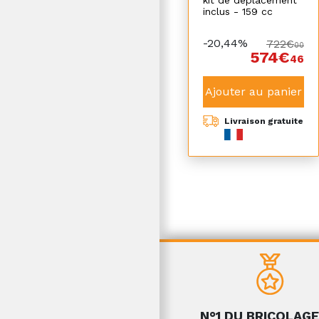
inclus - 159 cc
-20,44%
722€
00
574€
46
Ajouter au panier
Livraison gratuite
N°1 DU BRICOLAGE