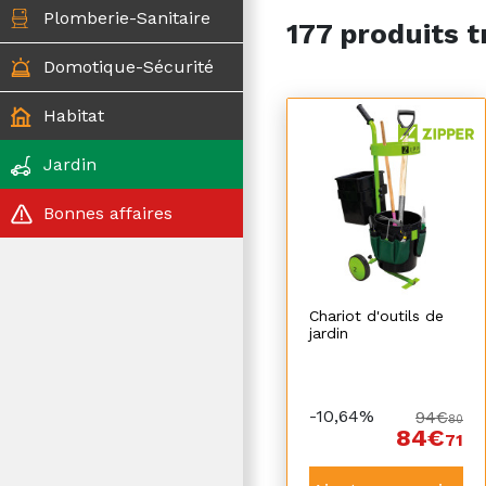
Plomberie-Sanitaire
177 produits t
Domotique-Sécurité
Habitat
Jardin
Bonnes affaires
Chariot d'outils de
jardin
-10,64%
94€
80
84€
71