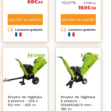
68€
65
-10,07%
179€
00
160€
98
Ajouter au panier
Ajouter au panier
Livraison gratuite
Livraison gratuite
Broyeur de végétaux
Broyeur de végétaux
à essence - 304 x
à essence -
152 mm - 420 cc
555x850x870 mm -
196 cc