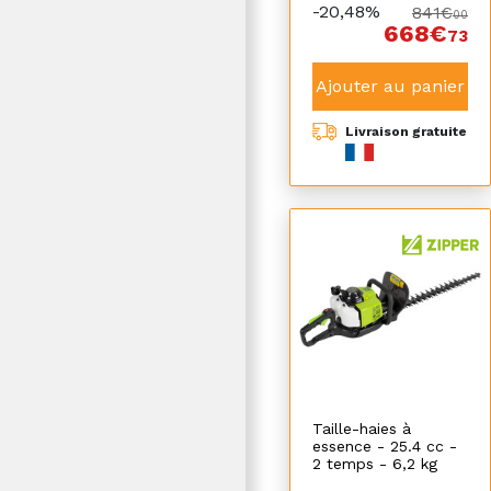
-20,48%
841€
00
668€
73
Ajouter au panier
Livraison gratuite
Taille-haies à
essence - 25.4 cc -
2 temps - 6,2 kg