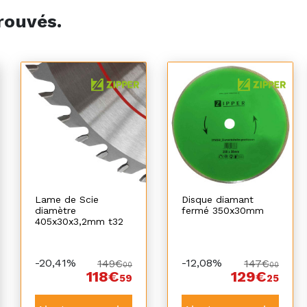
rouvés.
Lame de Scie
Disque diamant
diamètre
fermé 350x30mm
405x30x3,2mm t32
-20,41%
-12,08%
149€
147€
00
00
118€
129€
59
25