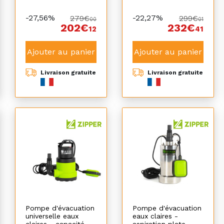
-27,56%
-22,27%
279€
299€
00
01
202€
232€
12
41
Ajouter au panier
Ajouter au panier
Livraison gratuite
Livraison gratuite
Pompe d'évacuation
Pompe d'évacuation
universelle eaux
eaux claires -
claires - capacité
aspiration plate -