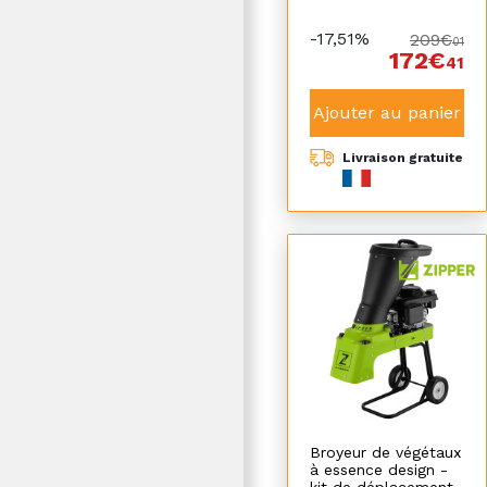
-17,51%
209€
01
172€
41
Ajouter au panier
Livraison gratuite
Broyeur de végétaux
à essence design -
kit de déplacement