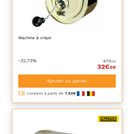
Machine à crépir
-32,73%
47€
70
32€
09
Ajouter au panier
Livraison à partir de
7,60€