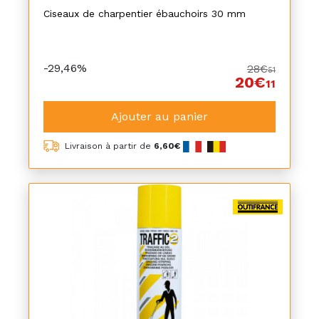
Ciseaux de charpentier ébauchoirs 30 mm
-29,46%
28€
51
20€
11
Ajouter au panier
Livraison à partir de
6,60€