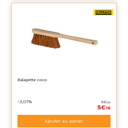
Balayette coco
-3,01%
5€
32
5€
16
Ajouter au panier