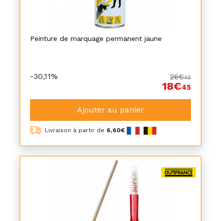
Peinture de marquage permanent jaune
-30,11%
26€
40
18€
45
Ajouter au panier
Livraison à partir de
6,60€