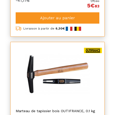
-41,11%
9€
90
5€
83
Ajouter au panier
Livraison à partir de
6,30€
Marteau de tapissier bois OUTIFRANCE, 0.1 kg