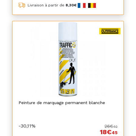
Livraison à partir de
8,30€
Peinture de marquage permanent blanche
-30,11%
26€
40
18€
45