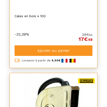
Cales en bois x 100
-32,38%
25€
85
17€
48
Ajouter au panier
Livraison à partir de
6,60€