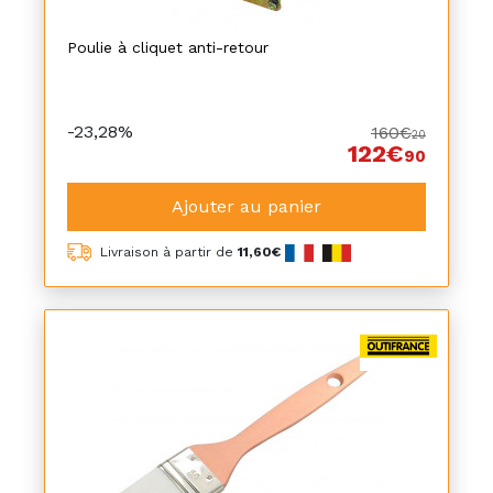
Poulie à cliquet anti-retour
-23,28%
160€
20
122€
90
Ajouter au panier
Livraison à partir de
11,60€