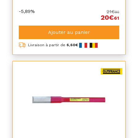
-5,89%
21€
90
20€
61
Ajouter au panier
Livraison à partir de
6,60€