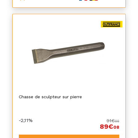
Chasse de sculpteur sur pierre
-2,11%
91€
00
89€
08