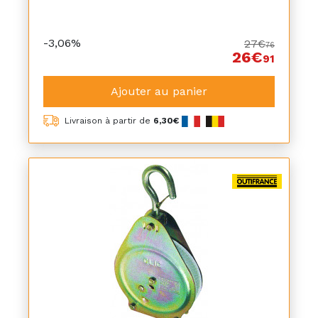
-3,06%
27€
76
26€
91
Ajouter au panier
Livraison à partir de
6,30€