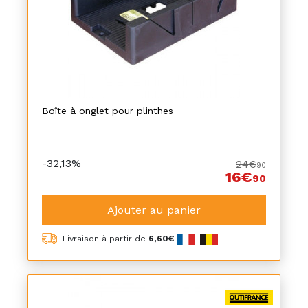
Boîte à onglet pour plinthes
-32,13%
24€
90
16€
90
Ajouter au panier
Livraison à partir de
6,60€