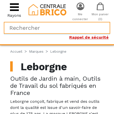
Me
Mon panier
Rayons
connecter
(0)
Rappel de sécurité
Accueil
Marques
Leborgne
Leborgne
Outils de Jardin à main, Outils
de Travail du sol fabriqués en
France
Leborgne conçoit, fabrique et vend des outils
dont la qualité est issue d'un savoir-faire de
plus de 175 ans. La marque LEBORGNE s'est