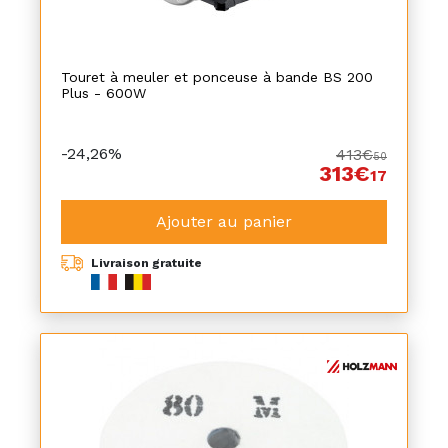
Touret à meuler et ponceuse à bande BS 200
Plus - 600W
-24,26%
413€
50
313€
17
Ajouter au panier
Livraison gratuite