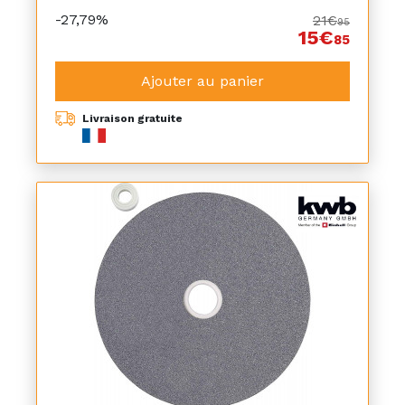
-27,79%
21€
95
15€
85
Ajouter au panier
Livraison gratuite