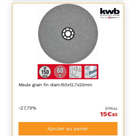
Meule grain fin diam.150x12,7x20mm
-27,79%
21€
95
15€
85
Ajouter au panier