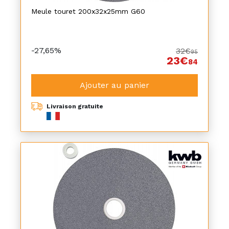
Meule touret 200x32x25mm G60
-27,65%
32€
95
23€
84
Ajouter au panier
Livraison gratuite