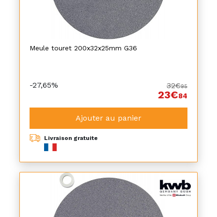
Meule touret 200x32x25mm G36
-27,65%
32€
95
23€
84
Ajouter au panier
Livraison gratuite