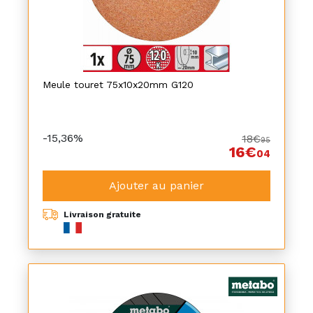
Meule touret 75x10x20mm G120
-15,36%
18€
95
16€
04
Ajouter au panier
Livraison gratuite