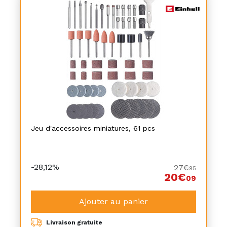
Jeu d'accessoires miniatures, 61 pcs
-28,12%
27€
95
20€
09
Ajouter au panier
Livraison gratuite