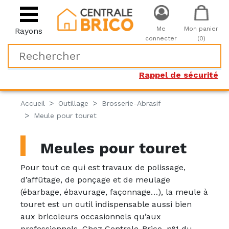
Me
Mon panier
Rayons
connecter
(0)
Rappel de sécurité
Accueil
Outillage
Brosserie-Abrasif
Meule pour touret
Meules pour touret
Pour tout ce qui est travaux de polissage,
d’affûtage, de ponçage et de meulage
(ébarbage, ébavurage, façonnage…), la meule à
touret est un outil indispensable aussi bien
aux bricoleurs occasionnels qu’aux
professionnels. Chez Centrale-Brico, n°1 du