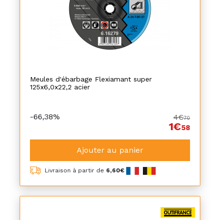
Meules d'ébarbage Flexiamant super
125x6,0x22,2 acier
-66,38%
4€
70
1€
58
Ajouter au panier
Livraison à partir de
6,60€