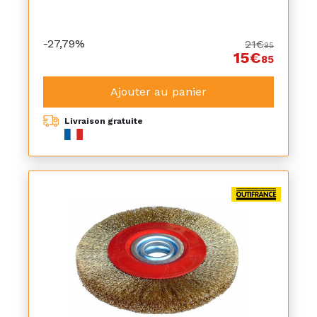
-27,79%
21€
95
15€
85
Ajouter au panier
Livraison gratuite