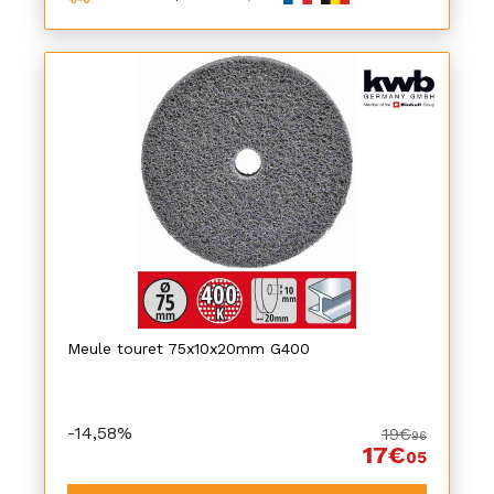
Meule touret 75x10x20mm G400
-14,58%
19€
96
17€
05