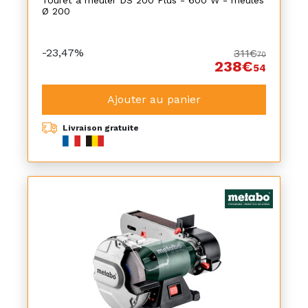
Touret à meuler DS 200 Plus - 600 W - meules
Ø 200
-23,47%
311€
70
238€
54
Ajouter au panier
Livraison gratuite