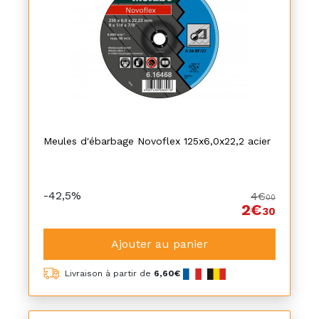
Meules d'ébarbage Novoflex 125x6,0x22,2 acier
-42,5%
4€
00
2€
30
Ajouter au panier
Livraison à partir de
6,60€