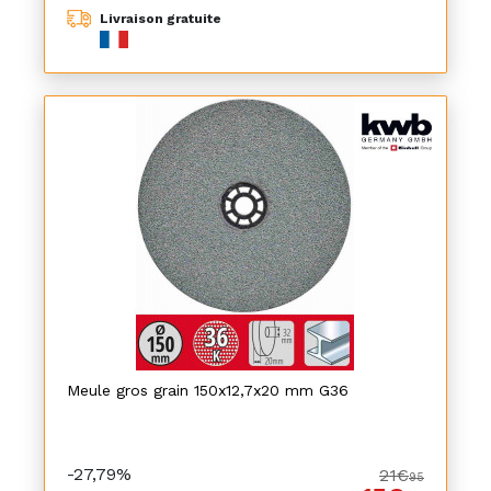
Livraison gratuite
Meule gros grain 150x12,7x20 mm G36
-27,79%
21€
95