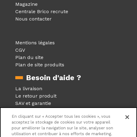
Magazine
Centrale Brico recrute
Nous contacter
Mentions légales
CGV
Plan du site
Plan de site produits
Besoin d'aide ?
La livraison
Le retour produit
SAV et garantie
Foire aux questions
En cliquant sur « Accepter tous les cookies », vous
Réseaux sociaux
acceptez le stockage de cookies sur votre appareil
pour améliorer la navigation sur le site, analyser son
utilisation et contribuer à nos efforts de marketing.
Suivez nous sur les réseaux