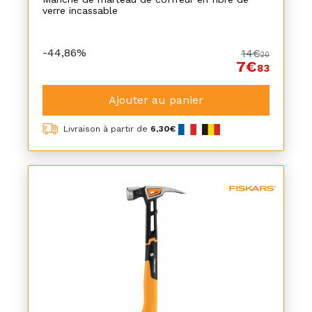
verre incassable
-44,86%
14€
20
7€
83
Ajouter au panier
Livraison à partir de
6,30€