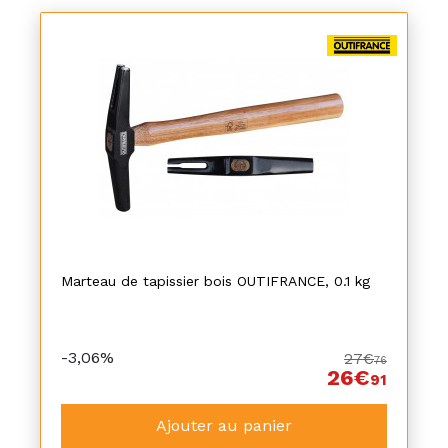
Marteau de tapissier bois OUTIFRANCE, 0.1 kg
-3,06%
27€
76
26€
91
Ajouter au panier