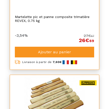
Martelette pic et panne composite trimatière
REVEX, 0.75 kg
-3,54%
27€
67
26€
69
Ajouter au panier
Livraison à partir de
7,60€