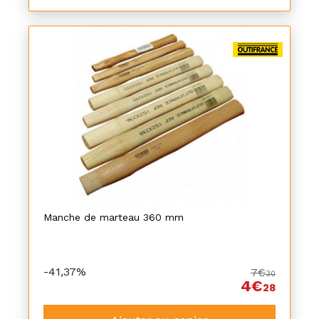
Manche de marteau 360 mm
-41,37%
7€
30
4€
28