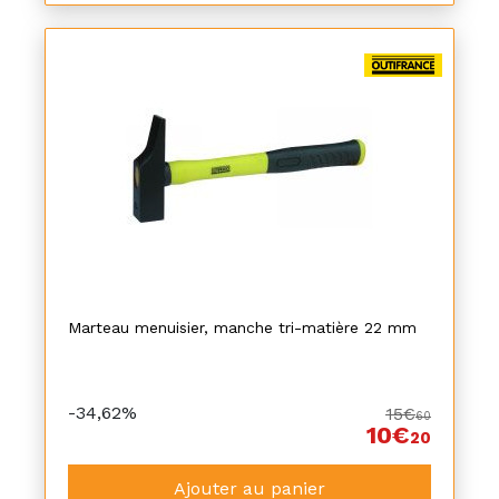
Marteau menuisier, manche tri-matière 22 mm
-34,62%
15€
60
10€
20
Ajouter au panier