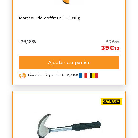
Marteau de coffreur L - 910g
-26,18%
52€
99
39€
12
Ajouter au panier
Livraison à partir de
7,60€