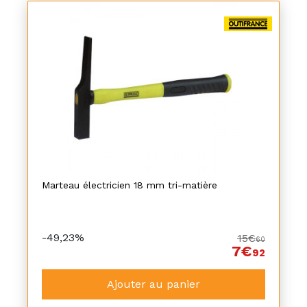
Marteau électricien 18 mm tri-matière
-49,23%
15€
60
7€
92
Ajouter au panier