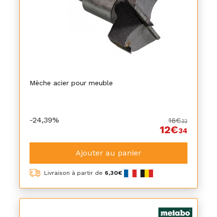
Mèche acier pour meuble
-24,39%
16€
32
12€
34
Ajouter au panier
Livraison à partir de
6,30€