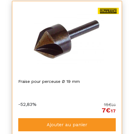
Fraise pour perceuse Ø 19 mm
-52,83%
15€
20
7€
17
Ajouter au panier