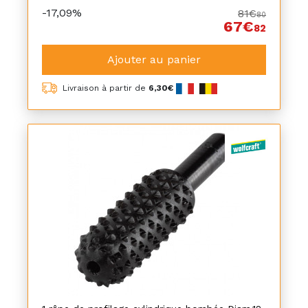
-17,09%
81€
80
67€
82
Ajouter au panier
Livraison à partir de
6,30€