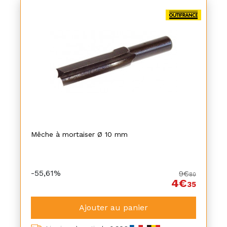
Mêche à mortaiser Ø 10 mm
-55,61%
9€
80
4€
35
Ajouter au panier