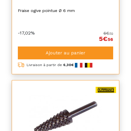
Fraise ogive pointue Ø 6 mm
-17,02%
6€
70
5€
56
Ajouter au panier
Livraison à partir de
6,30€