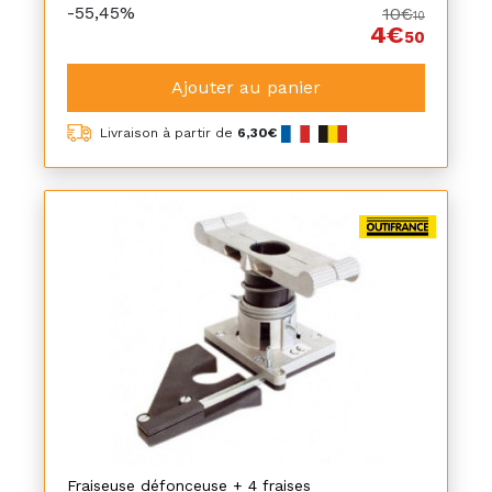
-55,45%
10€
10
4€
50
Ajouter au panier
Livraison à partir de
6,30€
Fraiseuse défonceuse + 4 fraises