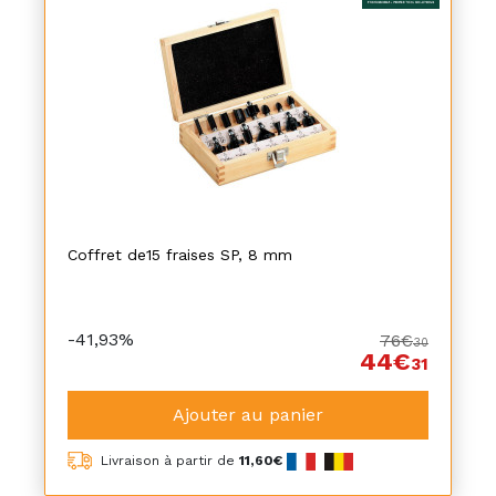
Coffret de15 fraises SP, 8 mm
-41,93%
76€
30
44€
31
Ajouter au panier
Livraison à partir de
11,60€