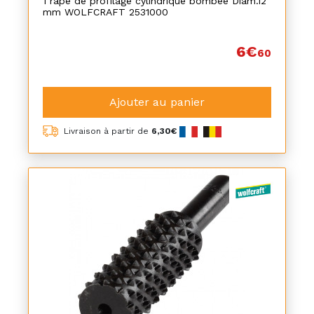
1 râpe de profilage cylindrique bombée Diam.12
mm WOLFCRAFT 2531000
6€
60
Ajouter au panier
Livraison à partir de
6,30€