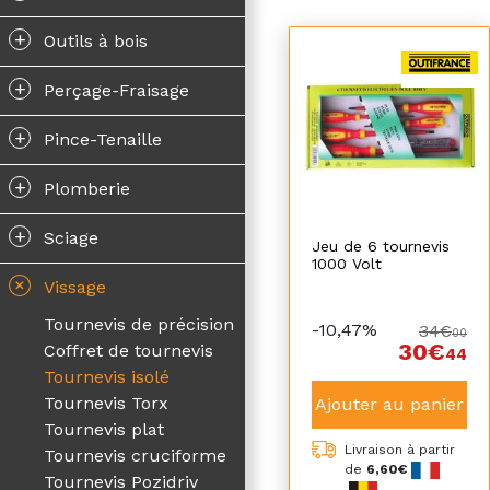
+
Outils à bois
+
Perçage-Fraisage
+
Pince-Tenaille
+
Plomberie
+
Sciage
Jeu de 6 tournevis
1000 Volt
+
Vissage
Tournevis de précision
-10,47%
34€
00
30€
Coffret de tournevis
44
Tournevis isolé
Tournevis Torx
Ajouter au panier
Tournevis plat
Livraison à partir
Tournevis cruciforme
de
6,60€
Tournevis Pozidriv