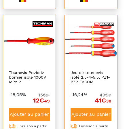
Tournevis Pozidriv
Jeu de tournevis
bornier isolé 1000V
isolé 2.5-4-5.5, PZ1-
MPz 2
PZ2 FACOM
-18,05%
-16,24%
15€
49€
24
31
12€
41€
49
30
Ajouter au panier
Ajouter au panier
Livraison à partir
Livraison à partir