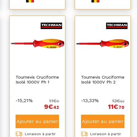
Tournevis Cruciforme
Tournevis Cruciforme
Isolé 1000V Ph 1
Isolé 1000V Ph 2
-15,21%
-13,33%
11€
13€
11
50
9€
11€
42
70
Ajouter au panier
Ajouter au panier
Livraison à partir
Livraison à partir