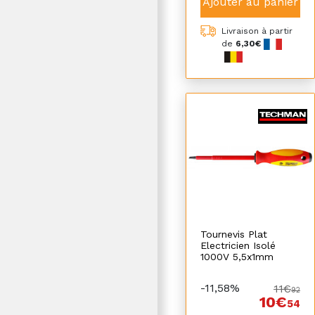
Ajouter au panier
Livraison à partir
de
6,30€
Tournevis Plat
Electricien Isolé
1000V 5,5x1mm
-11,58%
11€
92
10€
54