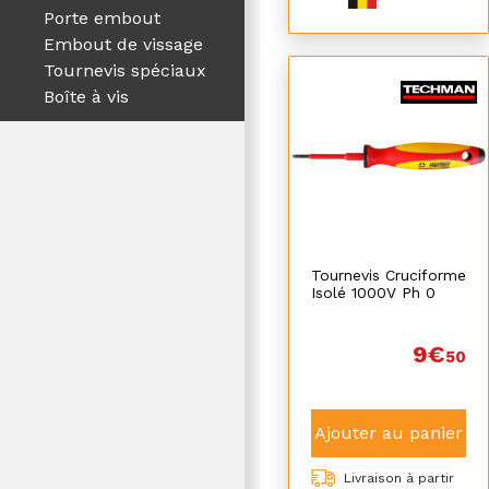
Porte embout
Embout de vissage
Tournevis spéciaux
Boîte à vis
Tournevis Cruciforme
Isolé 1000V Ph 0
9€
50
Ajouter au panier
Livraison à partir