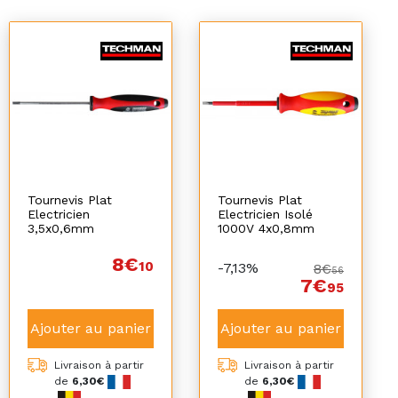
Tournevis Plat
Tournevis Plat
Electricien
Electricien Isolé
3,5x0,6mm
1000V 4x0,8mm
8€
10
-7,13%
8€
56
7€
95
Ajouter au panier
Ajouter au panier
Livraison à partir
Livraison à partir
de
6,30€
de
6,30€