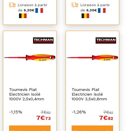
Livraison à partir
Livraison à partir
de
6,30€
de
6,30€
Tournevis Plat
Tournevis Plat
Electricien Isolé
Electricien Isolé
1000V 2,5x0,4mm
1000V 3,5x0,6mm
-1,15%
-1,26%
7€
7€
82
92
7€
7€
73
82