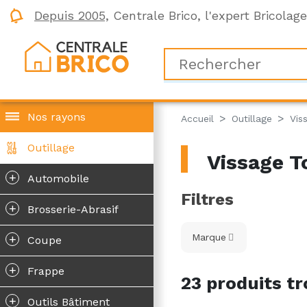
Depuis 2005,
Centrale Brico, l'expert Bricolag
Nos rayons
Accueil
Outillage
Vis
Outillage
Vissage To
+
Automobile
Filtres
+
Brosserie-Abrasif
+
Marque
Coupe
+
Frappe
23 produits tr
+
Outils Bâtiment