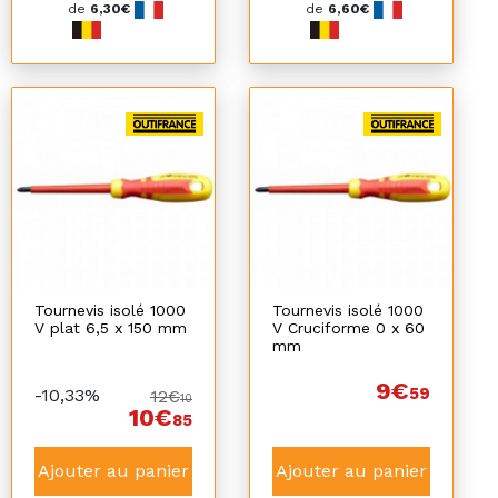
de
6,30€
de
6,60€
Tournevis isolé 1000
Tournevis isolé 1000
V plat 6,5 x 150 mm
V Cruciforme 0 x 60
mm
9€
59
-10,33%
12€
10
10€
85
Ajouter au panier
Ajouter au panier