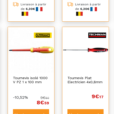
Livraison à partir
Livraison à partir
de
6,30€
de
6,30€
Tournevis isolé 1000
Tournevis Plat
V PZ 1 x 100 mm
Electricien 4x0,8mm
9€
17
-10,52%
9€
60
8€
59