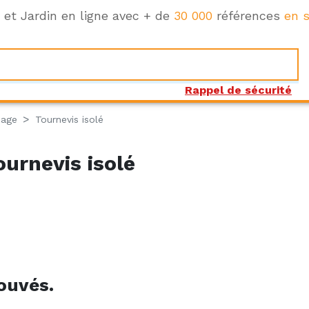
e et Jardin en ligne avec + de
30 000
références
en s
Rappel de sécurité
sage
Tournevis isolé
urnevis isolé
ouvés.