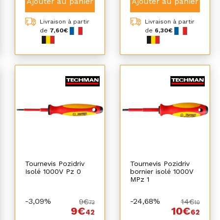
Ajouter au panier
Ajouter au panier
Livraison à partir
Livraison à partir
de
7,60€
de
6,30€
Tournevis Pozidriv
Tournevis Pozidriv
Isolé 1000V Pz 0
bornier isolé 1000V
MPz 1
-3,09%
-24,68%
9€
14€
72
10
9€
10€
42
62