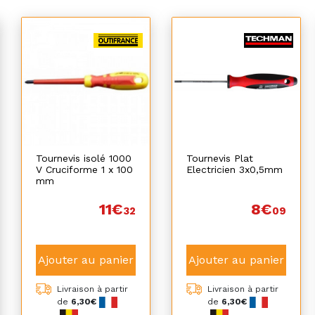
Tournevis isolé 1000
Tournevis Plat
V Cruciforme 1 x 100
Electricien 3x0,5mm
mm
11€
8€
32
09
Ajouter au panier
Ajouter au panier
Livraison à partir
Livraison à partir
de
6,30€
de
6,30€