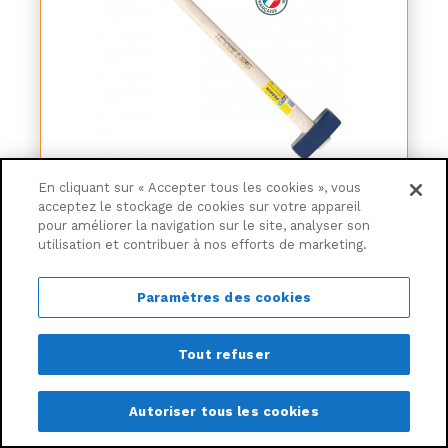
Masse Bati Couple 4 kg - manche bois 90 cm
En cliquant sur « Accepter tous les cookies », vous
PEFC - outil de frappe
acceptez le stockage de cookies sur votre appareil
pour améliorer la navigation sur le site, analyser son
utilisation et contribuer à nos efforts de marketing.
-19,51%
71€
82
57€
81
Paramètres des cookies
Ajouter au panier
Tout refuser
Livraison gratuite
Autoriser tous les cookies