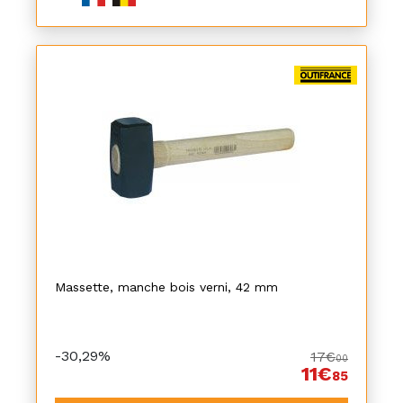
Massette, manche bois verni, 42 mm
-30,29%
17€
00
11€
85