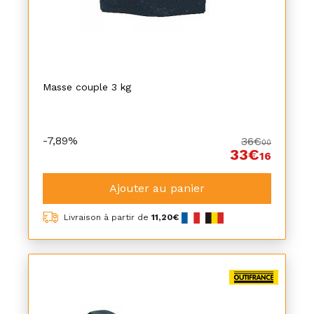
Masse couple 3 kg
-7,89%
36€
00
33€
16
Ajouter au panier
Livraison à partir de
11,20€