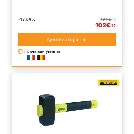
-17,64%
124€
00
102€
12
Ajouter au panier
Livraison gratuite