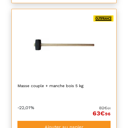
Masse couple + manche bois 5 kg
-22,01%
82€
01
63€
96
Ajouter au panier