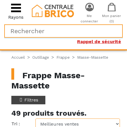
Me
Mon panier
Rayons
connecter
(0)
Rappel de sécurité
Accueil
Outillage
Frappe
Masse-Massette
Frappe Masse-
Massette
Filtres
49 produits trouvés.
Tri :