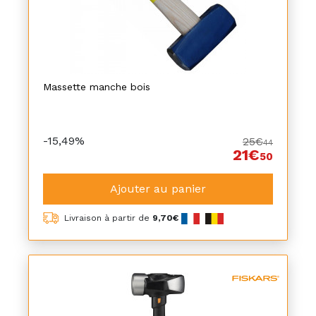
Massette manche bois
-15,49%
25€
44
21€
50
Ajouter au panier
Livraison à partir de
9,70€