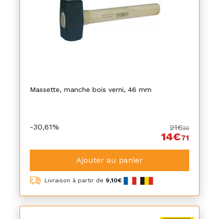
Massette, manche bois verni, 46 mm
-30,61%
21€
20
14€
71
Ajouter au panier
Livraison à partir de
9,10€