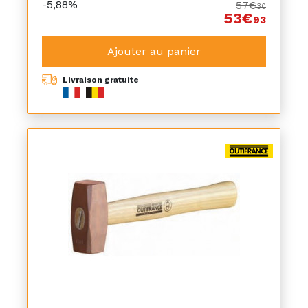
-5,88%
57€
30
53€
93
Ajouter au panier
Livraison gratuite