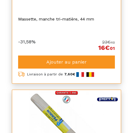
Massette, manche tri-matière, 44 mm
-31,58%
23€
40
16€
01
Ajouter au panier
Livraison à partir de
7,60€