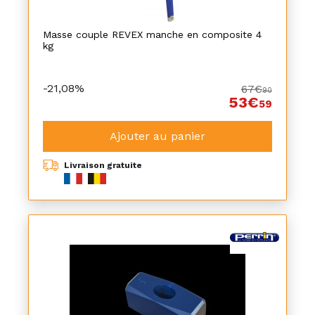
Masse couple REVEX manche en composite 4
kg
-21,08%
67€
90
53€
59
Ajouter au panier
Livraison gratuite