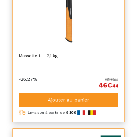
Massette L - 2,1 kg
-26,27%
62€
99
46€
44
Ajouter au panier
Livraison à partir de
9,10€