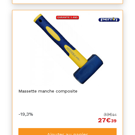
Massette manche composite
-19,3%
33€
94
27€
39
Ajouter au panier