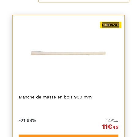
Manche de masse en bois 900 mm
-21,68%
14€
62
11€
45