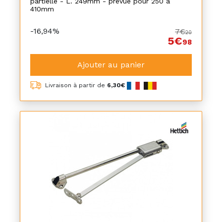
partielle - L. 249mm - prévue pour 250 à
410mm
-16,94%
7€
20
5€
98
Ajouter au panier
Livraison à partir de
6,30€