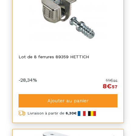
Lot de 8 ferrures 89359 HETTICH
-28,34%
11€
96
8€
57
Ajouter au panier
Livraison à partir de
6,30€