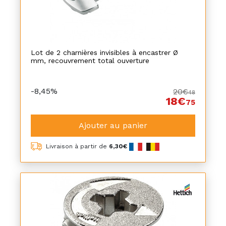
Lot de 2 charnières invisibles à encastrer Ø
mm, recouvrement total ouverture
-8,45%
20€
48
18€
75
Ajouter au panier
Livraison à partir de
6,30€