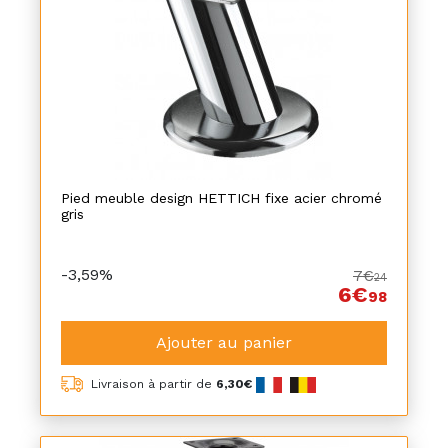
Pied meuble design HETTICH fixe acier chromé
gris
-3,59%
7€
24
6€
98
Ajouter au panier
Livraison à partir de
6,30€