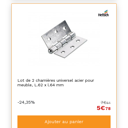
Lot de 2 charnières universel acier pour
meuble, L.62 x l.64 mm
-24,35%
7€
64
5€
78
Ajouter au panier